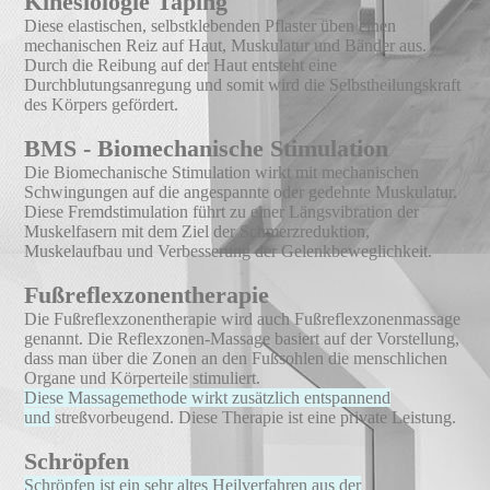
Kinesiologie Taping
Diese elastischen, selbstklebenden Pflaster üben einen
mechanischen Reiz auf Haut, Muskulatur und Bänder aus.
Durch die Reibung auf der Haut entsteht eine
Durchblutungsanregung und somit wird die Selbstheilungskraft
des Körpers gefördert.
BMS - Biomechanische Stimulation
Die Biomechanische Stimulation wirkt mit mechanischen
Schwingungen auf die angespannte oder gedehnte Muskulatur.
Diese Fremdstimulation führt zu einer Längsvibration der
Muskelfasern mit dem Ziel der Schmerzreduktion,
Muskelaufbau und Verbesserung der Gelenkbeweglichkeit.
Fußreflexzonentherapie
Die Fußreflexzonentherapie wird auch Fußreflexzonenmassage
genannt.
Die Reflexzonen-Massage basiert auf der Vorstellung,
dass man über die Zonen an den Fußsohlen
die
menschlichen
Organe und Körperteile stimuliert.
Diese Massagemethode wirkt zusätzlich entspannend
und
streßvorbeugend. Diese Therapie ist eine private Leistung.
Schröpfen
Schröpfen ist ein sehr altes Heilverfahren aus der