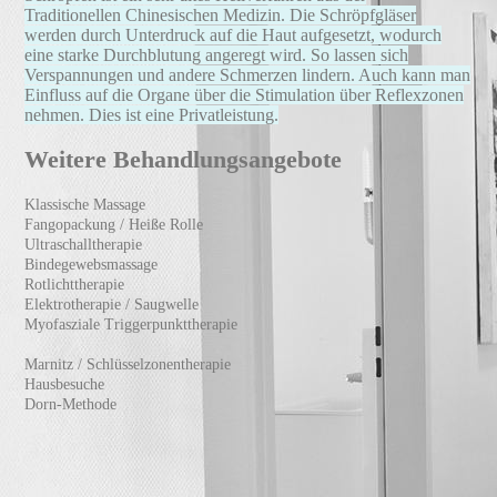
Traditionellen
Chinesischen
Medizin. Die Schröpfgläser
werden durch Unterdruck auf die Haut aufgesetzt, wodurch
eine starke Durchblutung angeregt wird. So lassen sich
Verspannungen und andere Schmerzen lindern. Auch kann man
Einfluss auf die Organe über die Stimulation über Reflexzonen
nehmen. Dies ist eine Privatleistung.
Weitere Behandlungsangebote
Klassische Massage
Fangopackung /
Heiße Rolle
Ultraschalltherapie
Bindegewebsmassage
Rotlichttherapie
Elektrotherapie / Saugwelle
Myofasziale
Triggerpunkttherapie
Marnitz / Schlüsselzonentherapie
Hausbesuche
Dorn-Methode