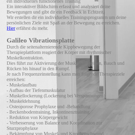
ein individuelles funktionelles Training
Ein interaktiver Bildschirm erfasst und analysiert deine
Bewegungen und gibt dir ein Feedback in Echtzeit.
Wir erstellen dir ein individuelles Trainingsprogramm um deine
persönlichen Ziele mit Spaß an der Bewegung zu erreichen.
Hier
erfährst du mehr.
Galileo
Vibrationsplatte
Durch die seitenalternierende Kippbewegung der
Therapieplattform reagiert der Körper mit rhythmischer
Muskelkontraktion.
Dies führt zur Aktivierung der Muskeln in Beinen, Bauch und
Rücken bis hinauf in den Rumpf.
Je nach Frequenzeinstellung kann man folgende Therapieziele
erreichen:
- Muskelaufbau
- Aufbau der Tiefenmuskulatur
- Muskellockerung (Lockerung bei Verspannungen)
- Muskeldehnung
- Osteoporose Prophylaxe und -Behandlung
- Beckenbodentraining, Inkontinenztraining
- Reduktion von Körpergewicht
- Verbesserung von Balance und Koordination zur
Sturzprophylaxe
- Bekämpfung von Muskel- und Knochenschwund