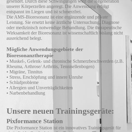
gesendet. Durch diese Schwingungen wird die Regeneration
unserer Körperzellen angeregt. Die Anwendung erfolgt
entspannt im Liegen und ist schmerzfrei.
Die AMS-Bioresonanz ist eine ergänzende und private
Leistung. Sie ersetzt keine ärztliche Untersuchung, Diagnose
oder medizinisch notwendige Behandlung. Die therapeutische
Wirksamkeit der Bioresonanz ist wissenschaftlich bislang nicht
ausreichend belegt.
Mögliche Anwendungsgebiete der
Bioresonanztherapie
• Muskel-, Gelenk- und chronische Schmerzbeschwerden (z.B.
Rheuma, Arthrose/ Arthritis, Tennisellenbogen)
• Migräne, Tinnitus
• Stress, Erschöpfung und innere Unruhe
• Schlafprobleme
• Allergien und Unverträglichkeiten
• Narbenbehandlung
Unsere neuen Trainingsgeräte:
Pixformance Station
Die Pixformance Station ist ein innovatives Trainingsgerät für