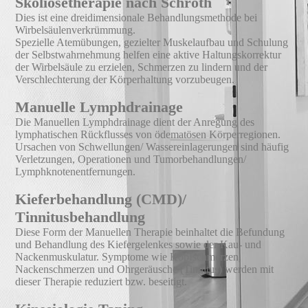
Skoliosetherapie nach Schroth
Dies ist eine dreidimensionale Behandlungsmethode bei
Wirbelsäulenverkrümmung.
Spezielle Atemübungen, gezielter Muskelaufbau und Schulung
der Selbstwahrnehmung helfen eine aktive Haltungskorrektur
der Wirbelsäule zu erzielen, Schmerzen zu lindern und der
Verschlechterung der Körperhaltung vorzubeugen.
Manuelle Lymphdrainage
Die Manuellen Lymphdrainage dient der Anregung des
lymphatischen Rückflusses von ödematösen Körperregionen.
Ursachen von Schwellungen/ Wassereinlagerungen sind häufig
Verletzungen, Operationen und Tumorbehandlungen/
Lymphknotenentfernungen.
Kieferbehandlung (CMD)/
Tinnitusbehandlung
Diese Form der Manuellen Therapie beinhaltet die Befundung
und Behandlung des Kiefergelenkes sowie der Kau- und
Nackenmuskulatur. Symptome wie Kopfschmerzen,
Nackenschmerzen und Ohrgeräusche (Tinnitus) werden mit
dieser Therapie reduziert bzw. beseitigt.