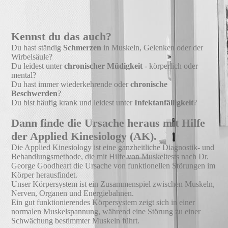
Kennst du das auch?
Du hast ständig
Schmerzen
in Muskeln, Gelenken oder der
Wirbelsäule?
Du leidest unter
chronischer Müdigkeit
- körperlich oder
mental?
Du hast immer wiederkehrende oder
chronische
Beschwerden
?
Du bist häufig krank und leidest unter
Infektanfälligkeit
?
Dann finde die Ursache heraus mit Hilfe
der Applied Kinesiology (AK).
Die Applied Kinesiology ist eine ganzheitliche Diagnostik- und
Behandlungsmethode, die mit Hilfe von Muskeltests nach Dr.
George Goodheart die Ursache von funktionellen Störungen im
Körper herausfindet.
Unser Körpersystem ist ein Zusammenspiel zwischen Muskeln,
Nerven, Organen und Energiebahnen.
Ein gut funktionierendes Körpersystem zeigt sich in einer
normalen Muskelspannung, während eine Störung zu einer
Schwächung bestimmter Muskeln führt.