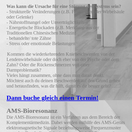
Was kann die Ursache für eine Störung des Systems sein?
- Strukturelle Veränderungen (z.B. Fehlstellung der Wirbelsäule
oder Gelenke)
- Nährstoffmangel oder Unverträglichkeiten
- Energetische Blockaden (z.B. Meridiane aus der
Traditionellen Chinesischen Medizin)
- behandelte/ tote Zähne
- Stress oder emotionale Belastungen
Kommen die wiederkehrenden Kniebeschwerden von der
Lendenwirbelsäule oder doch eher von der Psyche oder dem
Zahn? Oder die Rückenschmerzen von einer
Darmproblematik?
Vieles hängt zusammen, ohne dass man daran denkt.
Möchtest auch du deinen Beschwerden auf den Grund gehen
und herausfinden, was dir hilft, damit es dir besser geht?
Dann buche gleich einen Termin!
AMS-Bioresonanz
Die AMS-Bioresonanz ist ein Verfahren aus dem Bereich der
Komplementärmedizin. Dabei werden mithilfe des AMS-Geräts
elektromagnetische Signale beziehungsweise Frequenzmuster