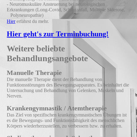
- Neuromuskuläre Ansteuerung bei neurologischen
Erkrankungen (Long-Covid, Schlaganfall, Multiple Sklerose,
Polyneuropathie)
Hier
erfährst du mehr.
Hier geht's zur Terminbuchung!
Weitere beliebte
Behandlungsangebote
Manuelle Therapie
Die manuelle Therapie dient der Behandlung von
Funktionsstörungen des Bewegungsapparates. Es beinhaltet die
Untersuchung und Behandlung von Gelenken, Muskeln und
Nerven.
Krankengymnastik / Atemtherapie
Das Ziel von spezifischen krankengymnastischen Übungen ist
es die Bewegungs- und Funktionsfähigkeit des menschlichen
Körpers wiederherzustellen, zu verbessern bzw. zu erhalten.