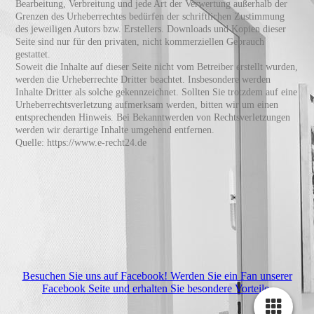
Bearbeitung, Verbreitung und jede Art der Verwertung außerhalb der
Grenzen des Urheberrechtes bedürfen der schriftlichen Zustimmung
des jeweiligen Autors bzw. Erstellers. Downloads und Kopien dieser
Seite sind nur für den privaten, nicht kommerziellen Gebrauch
gestattet.
Soweit die Inhalte auf dieser Seite nicht vom Betreiber erstellt wurden,
werden die Urheberrechte Dritter beachtet. Insbesondere werden
Inhalte Dritter als solche gekennzeichnet. Sollten Sie trotzdem auf eine
Urheberrechtsverletzung aufmerksam werden, bitten wir um einen
entsprechenden Hinweis. Bei Bekanntwerden von Rechtsverletzungen
werden wir derartige Inhalte umgehend entfernen.
Quelle: https://www.e-recht24.de
Besuchen Sie uns auf Facebook! Werden Sie ein Fan unserer
Facebook Seite und erhalten Sie besondere Vorteile.