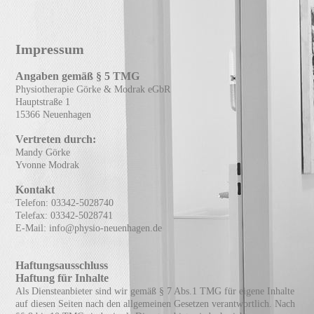
Impressum
Angaben gemäß § 5 TMG
Physiotherapie Görke & Modrak eGbR
Hauptstraße 1
15366 Neuenhagen
Vertreten durch:
Mandy Görke
Yvonne Modrak
Kontakt
Telefon: 03342-5028740
Telefax: 03342-5028741
E-Mail: info@physio-neuenhagen.de
Haftungsausschluss
Haftung für Inhalte
Als Diensteanbieter sind wir gemäß § 7 Abs.1 TMG für eigene Inhalte
auf diesen Seiten nach den allgemeinen Gesetzen verantwortlich. Nach