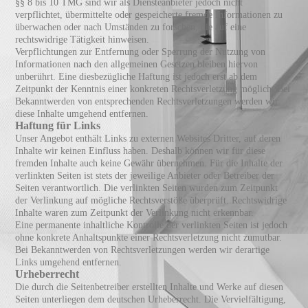
§§ 8 bis 10 TMG sind wir als Diensteanbieter jedoch nicht
verpflichtet, übermittelte oder gespeicherte fremde Informationen zu
überwachen oder nach Umständen zu forschen, die auf eine
rechtswidrige Tätigkeit hinweisen.
Verpflichtungen zur Entfernung oder Sperrung der Nutzung von
Informationen nach den allgemeinen Gesetzen bleiben hiervon
unberührt. Eine diesbezügliche Haftung ist jedoch erst ab dem
Zeitpunkt der Kenntnis einer konkreten Rechtsverletzung möglich. Bei
Bekanntwerden von entsprechenden Rechtsverletzungen werden wir
diese Inhalte umgehend entfernen.
Haftung für Links
Unser Angebot enthält Links zu externen Websites Dritter, auf deren
Inhalte wir keinen Einfluss haben. Deshalb können wir für diese
fremden Inhalte auch keine Gewähr übernehmen. Für die Inhalte der
verlinkten Seiten ist stets der jeweilige Anbieter oder Betreiber der
Seiten verantwortlich. Die verlinkten Seiten wurden zum Zeitpunkt
der Verlinkung auf mögliche Rechtsverstöße überprüft. Rechtswidrige
Inhalte waren zum Zeitpunkt der Verlinkung nicht erkennbar.
Eine permanente inhaltliche Kontrolle der verlinkten Seiten ist jedoch
ohne konkrete Anhaltspunkte einer Rechtsverletzung nicht zumutbar.
Bei Bekanntwerden von Rechtsverletzungen werden wir derartige
Links umgehend entfernen.
Urheberrecht
Die durch die Seitenbetreiber erstellten Inhalte und Werke auf diesen
Seiten unterliegen dem deutschen Urheberrecht. Die Vervielfältigung,